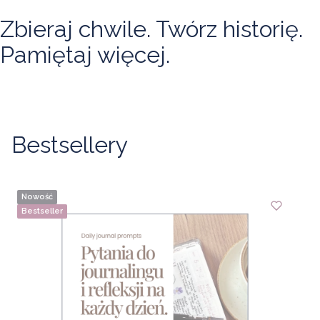
dostępne tylko w Craftvenie. Sprawdź aktualną
kolekcję i znajdź wzory, które pasują do Twojego
Zbieraj chwile. Twórz historię.
rytuału pisania.
naklejki
Pamiętaj więcej.
Bestsellery
Nowość
Bestseller