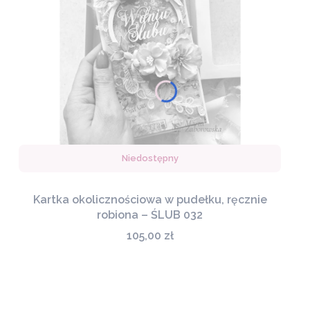
Niedostępny
Kartka okolicznościowa w pudełku, ręcznie
Naklejki
robiona – ŚLUB 032
Tutaj znajdziesz naklejki, które projektuję i
Cena
105,00 zł
produkuję osobiście. Powstają z myślą o
journalingu, planowaniu i codziennych zapiskach.
Są spójne kolorystycznie, dopracowane w detalu i
tworzone w małych seriach. To autorskie projekty