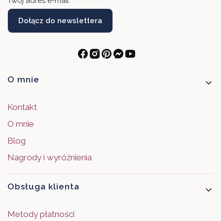
Twój adres e-mail
Dołącz do newslettera
Linki w stopce
O mnie
Kontakt
O mnie
Blog
Nagrody i wyróżnienia
Obsługa klienta
Metody płatności