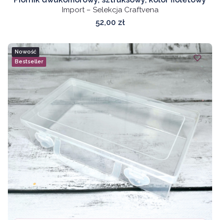
Import – Selekcja Craftvena
Cena
52,00 zł
Nowość
Bestseller