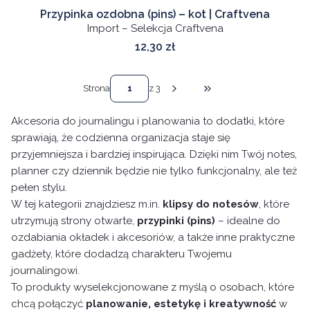
Przypinka ozdobna (pins) – kot | Craftvena
Import – Selekcja Craftvena
Cena
12,30 zł
Strona
z 3
Przejdź do ostatniej stro
Akcesoria do journalingu i planowania to dodatki, które
sprawiają, że codzienna organizacja staje się
przyjemniejsza i bardziej inspirująca. Dzięki nim Twój notes,
planner czy dziennik będzie nie tylko funkcjonalny, ale też
pełen stylu.
W tej kategorii znajdziesz m.in.
klipsy do notesów
, które
utrzymują strony otwarte,
przypinki (pins)
– idealne do
ozdabiania okładek i akcesoriów, a także inne praktyczne
gadżety, które dodadzą charakteru Twojemu
journalingowi.
To produkty wyselekcjonowane z myślą o osobach, które
chcą połączyć
planowanie, estetykę i kreatywność
w