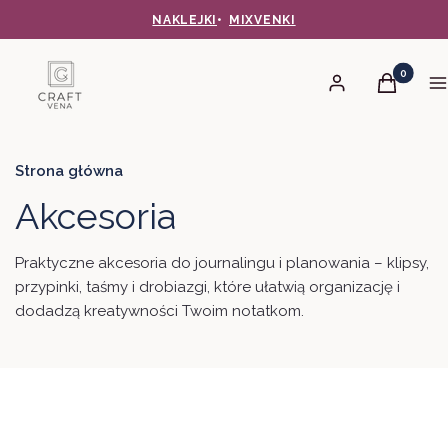
NAKLEJKI
•
MIXVENKI
Produkty 
Zaloguj się
Koszyk
M
Strona główna
Akcesoria
Praktyczne akcesoria do journalingu i planowania – klipsy,
przypinki, taśmy i drobiazgi, które ułatwią organizację i
dodadzą kreatywności Twoim notatkom.