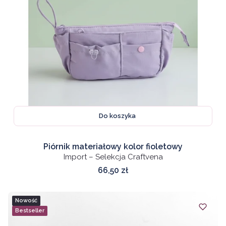
Do koszyka
Piórnik materiałowy kolor fioletowy
Import – Selekcja Craftvena
Cena
66,50 zł
Nowość
Bestseller