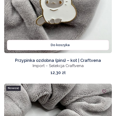
Do koszyka
Przypinka ozdobna (pins) – kot | Craftvena
Import – Selekcja Craftvena
Cena
12,30 zł
Nowość