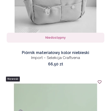
Niedostępny
Piórnik materiałowy kolor niebieski
Import – Selekcja Craftvena
Cena
66,50 zł
Nowość