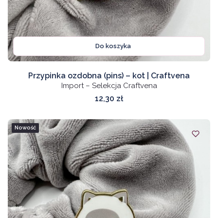
Do koszyka
Przypinka ozdobna (pins) – kot | Craftvena
Import – Selekcja Craftvena
Cena
12,30 zł
Nowość