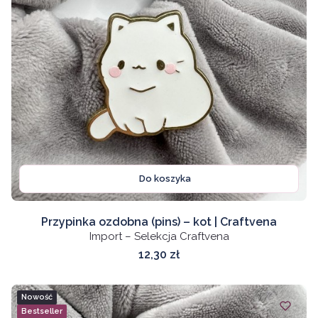
Do koszyka
Przypinka ozdobna (pins) – kot | Craftvena
Import – Selekcja Craftvena
Cena
12,30 zł
Nowość
Bestseller