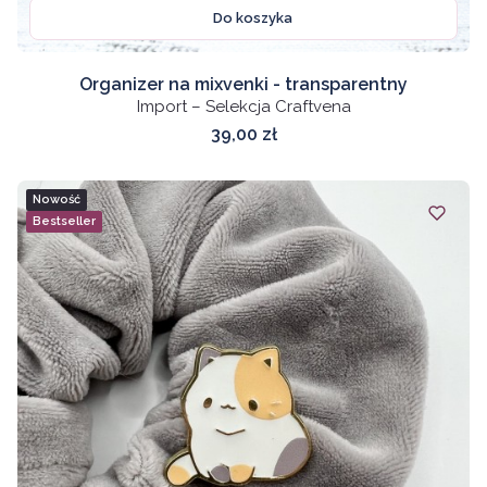
Do koszyka
Organizer na mixvenki - transparentny
Import – Selekcja Craftvena
Cena
39,00 zł
Nowość
Bestseller