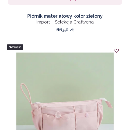
Piórnik materiałowy kolor zielony
Import – Selekcja Craftvena
Cena
66,50 zł
Nowość