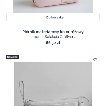
Do koszyka
Piórnik materiałowy kolor różowy
Import – Selekcja Craftvena
Cena
66,50 zł
Nowość