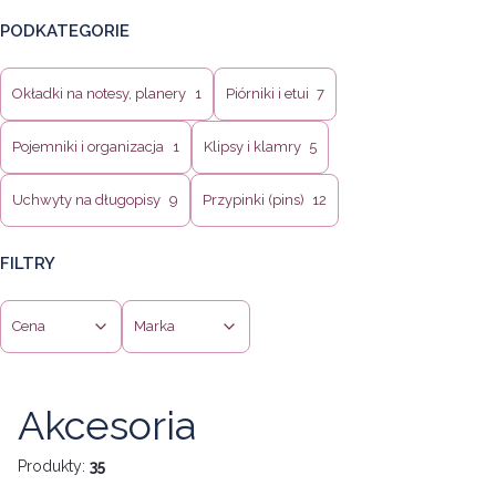
PODKATEGORIE
Okładki na notesy, planery
1
Piórniki i etui
7
Pojemniki i organizacja
1
Klipsy i klamry
5
Uchwyty na długopisy
9
Przypinki (pins)
12
FILTRY
Cena
Marka
Koniec filtrów
Akcesoria
Produkty:
35