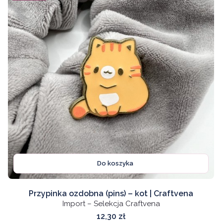
Do koszyka
Przypinka ozdobna (pins) – kot | Craftvena
Import – Selekcja Craftvena
Cena
12,30 zł