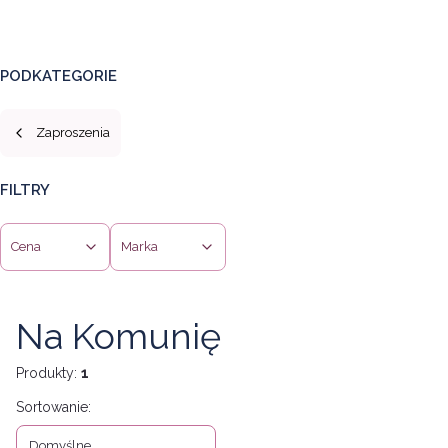
PODKATEGORIE
Zaproszenia
FILTRY
Cena
Marka
Koniec filtrów
Na Komunię
Produkty:
1
Lista produktów
Sortowanie:
Domyślne