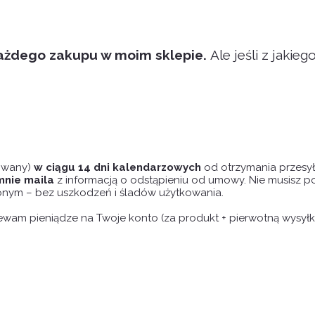
każdego zakupu w moim sklepie.
Ale jeśli z jaki
zowany)
w ciągu 14 dni kalendarzowych
od otrzymania przesyłk
mnie maila
z informacją o odstąpieniu od umowy. Nie musisz
ionym – bez uszkodzeń i śladów użytkowania.
lewam pieniądze na Twoje konto (za produkt + pierwotną wysyłk