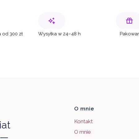
 od 300 zł
Wysyłka w 24–48 h
Pakowan
Linki w sto
O mnie
Kontakt
iat
O mnie
 —