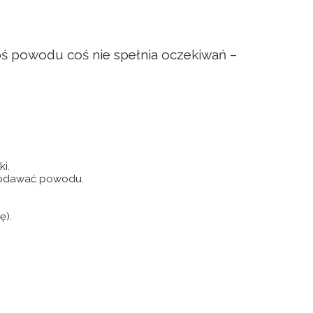
egoś powodu coś nie spełnia oczekiwań –
i.
 podawać powodu.
ę).