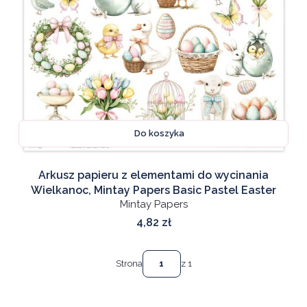
Do koszyka
Arkusz papieru z elementami do wycinania
Wielkanoc, Mintay Papers Basic Pastel Easter
Mintay Papers
Cena
4,82 zł
Strona
z 1