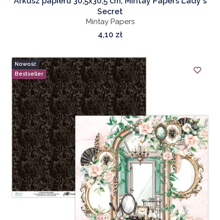
Arkusz papieru 30,5x30,5 cm, Mintay Papers Lady's
Secret
Mintay Papers
Cena
4,10 zł
Nowość
Bestseller