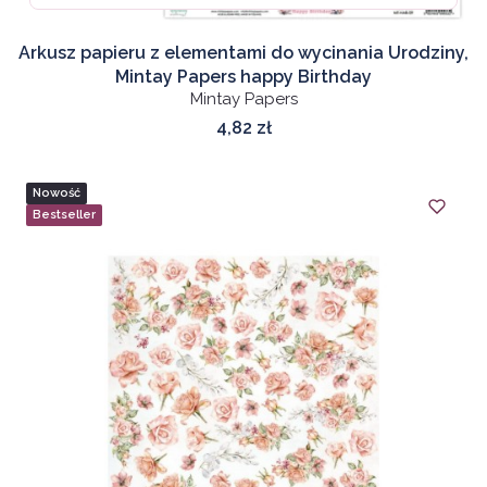
Arkusz papieru z elementami do wycinania Urodziny,
Mintay Papers happy Birthday
Mintay Papers
Cena
4,82 zł
Nowość
Bestseller