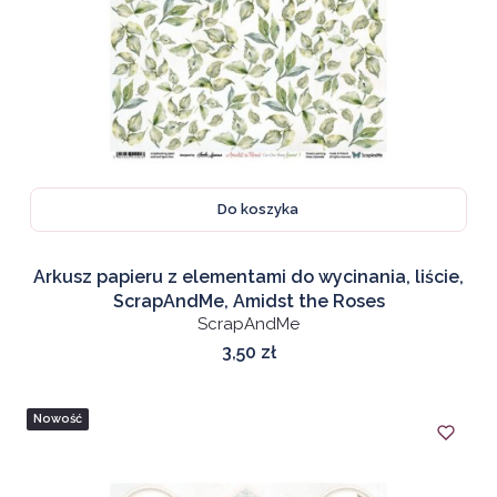
Do koszyka
Arkusz papieru z elementami do wycinania, liście,
ScrapAndMe, Amidst the Roses
ScrapAndMe
Cena
3,50 zł
Nowość