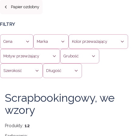
Papier ozdobny
FILTRY
Cena
Marka
Kolor przeważający
Motyw przewżający
Grubość
Szerokość
Długość
Koniec filtrów
Scrapbookingowy, we
wzory
Produkty:
12
Sortowanie: