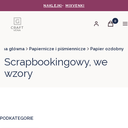
NAKLEJKI
•
MIXVENKI
Produkty 
Zaloguj się
Koszyk
M
rona główna
Papiernicze i piśmiennicze
Papier ozdobny
Scrapbookingowy, we
wzory
PODKATEGORIE