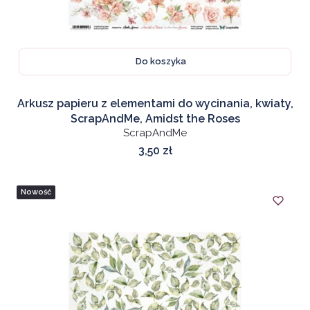
Do koszyka
Arkusz papieru z elementami do wycinania, kwiaty,
ScrapAndMe, Amidst the Roses
ScrapAndMe
Cena
3,50 zł
Nowość