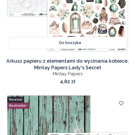
Do koszyka
Arkusz papieru z elementami do wycinania kobiece,
Mintay Papers Lady's Secret
Mintay Papers
Cena
4,82 zł
Nowość
Bestseller