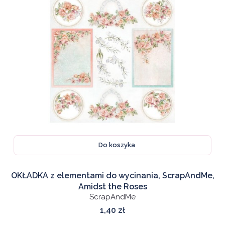
Do koszyka
OKŁADKA z elementami do wycinania, ScrapAndMe,
Amidst the Roses
ScrapAndMe
Cena
1,40 zł