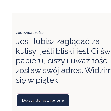
ZOSTAŃ NA DŁUŻEJ
Jeśli lubisz zaglądać za
kulisy, jeśli bliski jest Ci św
papieru, ciszy i uważności
zostaw swój adres. Widzi
się w piątek.
Twój adres e-mail
Dołącz do newslettera