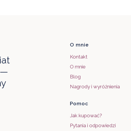
Linki w sto
O mnie
Kontakt
iat
O mnie
 —
Blog
my
Nagrody i wyróżnienia
Pomoc
Jak kupować?
Pytania i odpowiedzi