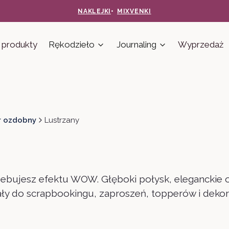
NAKLEJKI
•
MIXVENKI
produkty
Rękodzieło
Journaling
Wyprzedaż
r ozdobny
Lustrzany
zebujesz efektu WOW. Głęboki połysk, eleganckie od
ły do scrapbookingu, zaproszeń, topperów i dekoracj