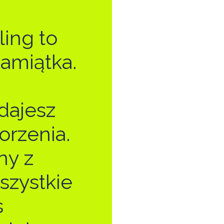
ling to
pamiątka.
dajesz
orzenia.
ny z
szystkie
s