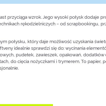
miast przyciąga wzrok. Jego wysoki połysk dodaje p
echnikach rękodzielniczych – od scrapbookingu, pr
ym połysku, który daje możliwość uzyskania świet
aftveny idealnie sprawdzi się do: wycinania elemen
ciowych, pudełek, zawieszek, opakowań, dodatków 
ach, do cięcia nożyczkami i trymerem. To papier, p
jonalnie.