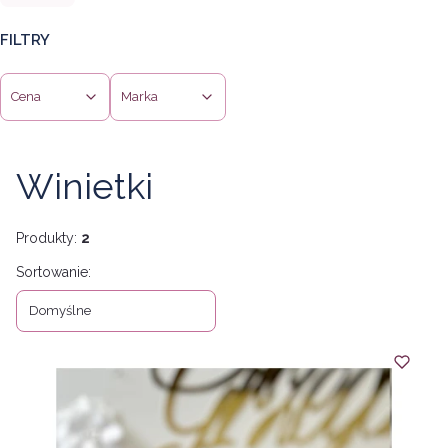
FILTRY
Cena
Marka
Koniec filtrów
Winietki
Produkty:
2
Lista produktów
Sortowanie:
Domyślne