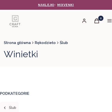
NAKLEJKI
•
MIXVENKI
Produkty 
Zaloguj się
Koszyk
M
Strona główna
Rękodzieło
Ślub
Winietki
PODKATEGORIE
Ślub