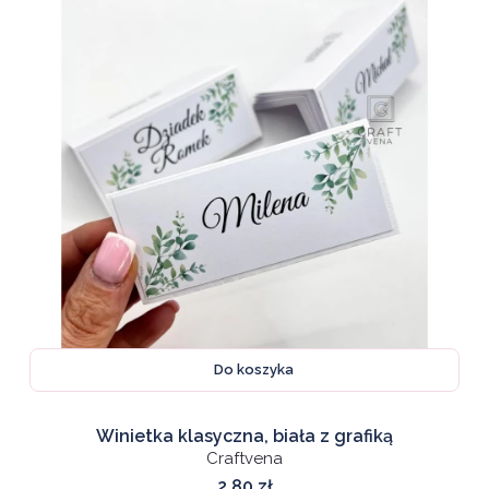
Do koszyka
Winietka klasyczna, biała z grafiką
Craftvena
Cena
2,80 zł