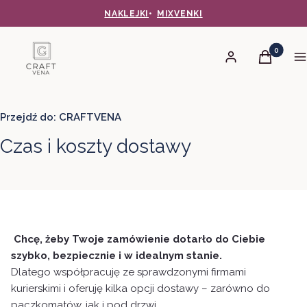
NAKLEJKI
•
MIXVENKI
Produkty 
Zaloguj się
Koszyk
M
Przejdź do:
CRAFTVENA
Czas i koszty dostawy
Chcę, żeby Twoje zamówienie dotarło do Ciebie
szybko, bezpiecznie i w idealnym stanie.
Dlatego współpracuję ze sprawdzonymi firmami
kurierskimi i oferuję kilka opcji dostawy – zarówno do
paczkomatów, jak i pod drzwi.