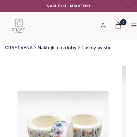
NAKLEJKI
•
MIXVENKI
Produkty 
Zaloguj się
Koszyk
M
CRAFTVENA
Naklejki i ozdoby
Taśmy washi