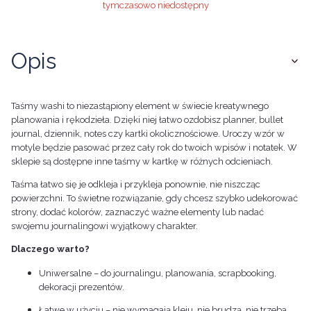
tymczasowo niedostępny
Opis
Taśmy washi to niezastąpiony element w świecie kreatywnego
planowania i rękodzieła. Dzięki niej łatwo ozdobisz planner, bullet
journal, dziennik, notes czy kartki okolicznościowe. Uroczy wzór w
motyle będzie pasować przez cały rok do twoich wpisów i notatek. W
sklepie są dostępne inne taśmy w kartkę w różnych odcieniach.
Taśma łatwo się je odkleja i przykleja ponownie, nie niszcząc
powierzchni. To świetne rozwiązanie, gdy chcesz szybko udekorować
strony, dodać kolorów, zaznaczyć ważne elementy lub nadać
swojemu journalingowi wyjątkowy charakter.
Dlaczego warto?
Uniwersalne – do journalingu, planowania, scrapbooking,
dekoracji prezentów.
Łatwe w użyciu – nie wymagają kleju, nie brudzą, nie trzeba