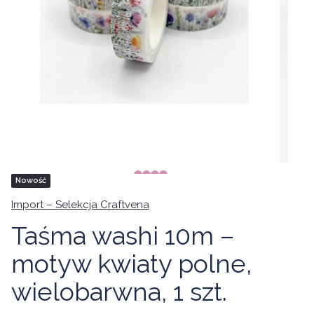
Tagi produktu
Nowość
Import – Selekcja Craftvena
Taśma washi 10m –
motyw kwiaty polne,
wielobarwna, 1 szt.