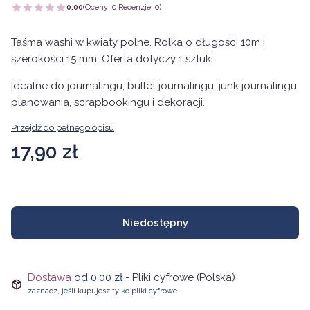
0.00
(Oceny: 0 Recenzje: 0)
Taśma washi w kwiaty polne. Rolka o długości 10m i
szerokości 15 mm. Oferta dotyczy 1 sztuki.
Idealne do journalingu, bullet journalingu, junk journalingu,
planowania, scrapbookingu i dekoracji.
Przejdź do pełnego opisu
Cena
17,90 zł
Niedostępny
Dostawa
od 0,00 zł
- Pliki cyfrowe (Polska)
zaznacz, jeśli kupujesz tylko pliki cyfrowe