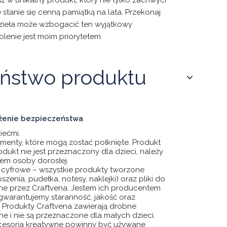
z w unikalny produkt, który nie tylko zachwyci
 stanie się cenną pamiątką na lata. Przekonaj
dzieła może wzbogacić ten wyjątkowy
lenie jest moim priorytetem
ństwo produktu
zeżenie bezpieczeństwa
iećmi.
menty, które mogą zostać połknięte. Produkt
odukt nie jest przeznaczony dla dzieci, należy
m osoby dorosłej.
ki cyfrowe – wszystkie produkty tworzone
oszenia, pudełka, notesy, naklejki) oraz pliki do
e przez Craftvena. Jestem ich producentem
gwarantujemy staranność, jakość oraz
 Produkty Craftvena zawierają drobne
e i nie są przeznaczone dla małych dzieci.
cesoria kreatywne powinny być używane