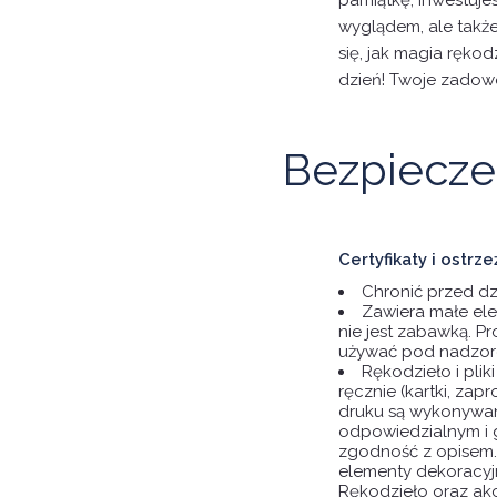
pamiątkę, inwestujes
wyglądem, ale także
się, jak magia ręko
dzień! Twoje zadowo
Bezpiecze
Certyfikaty i ostr
Chronić przed dz
Zawiera małe ele
nie jest zabawką. Pr
używać pod nadzore
Rękodzieło i pli
ręcznie (kartki, zapr
druku są wykonywan
odpowiedzialnym i 
zgodność z opisem.
elementy dekoracyjn
Rękodzieło oraz ak