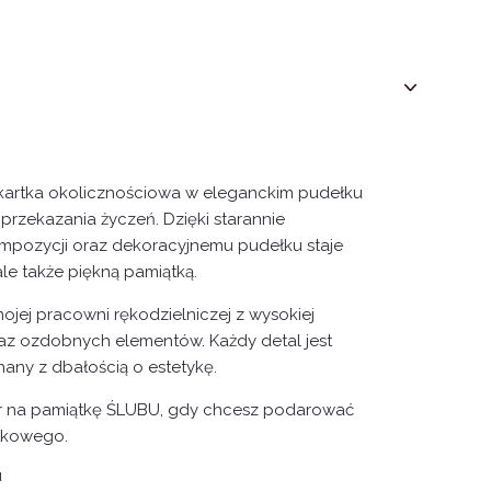
artka okolicznościowa w eleganckim pudełku
przekazania życzeń. Dzięki starannie
mpozycji oraz dekoracyjnemu pudełku staje
 ale także piękną pamiątką.
ojej pracowni rękodzielniczej z wysokiej
raz ozdobnych elementów. Każdy detal jest
any z dbałością o estetykę.
r na pamiątkę ŚLUBU, gdy chcesz podarować
tkowego.
u