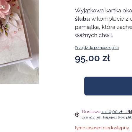
Wyjątkowa kartka ok
ślubu
w komplecie z 
pamiątka, która zach
ważnych chwil.
Przejdź do pełnego opisu
Cena
95,00 zł
Dostawa
od 0,00 zł
- Pl
zaznacz, jeśli kupujesz tylko pli
tymczasowo niedostępny