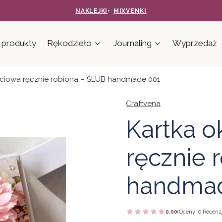
NAKLEJKI
•
MIXVENKI
produkty
Rękodzieło
Journaling
Wyprzedaż
ściowa ręcznie robiona – ŚLUB handmade 001
Craftvena
Kartka o
ręcznie 
handma
0.00
(Oceny: 0 Recenzj