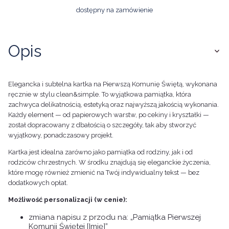
dostępny na zamówienie
Opis
Elegancka i subtelna kartka na Pierwszą Komunię Świętą, wykonana
ręcznie w stylu clean&simple. To wyjątkowa pamiątka, która
zachwyca delikatnością, estetyką oraz najwyższą jakością wykonania.
Każdy element — od papierowych warstw, po cekiny i kryształki —
został dopracowany z dbałością o szczegóły, tak aby stworzyć
wyjątkowy, ponadczasowy projekt.
Kartka jest idealna zarówno jako pamiątka od rodziny, jak i od
rodziców chrzestnych. W środku znajdują się eleganckie życzenia,
które mogę również zmienić na Twój indywidualny tekst — bez
dodatkowych opłat.
Możliwość personalizacji (w cenie):
zmiana napisu z przodu na: „Pamiątka Pierwszej
Komunii Świętej [Imię]”