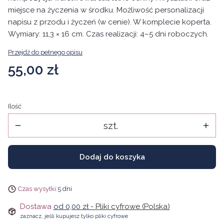
miejsce na życzenia w środku. Możliwość personalizacji
napisu z przodu i życzeń (w cenie). W komplecie koperta.
Wymiary: 11,3 × 16 cm. Czas realizacji: 4–5 dni roboczych.
Przejdź do pełnego opisu
Cena
55,00 zł
Ilość
szt.
Dodaj do koszyka
Czas wysyłki:
5 dni
Dostawa
od 0,00 zł
- Pliki cyfrowe (Polska)
zaznacz, jeśli kupujesz tylko pliki cyfrowe