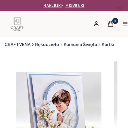
NAKLEJKI
•
MIXVENKI
Produkty 
Zaloguj się
Koszyk
M
CRAFTVENA
Rękodzieło
Komunia Święta
Kartki