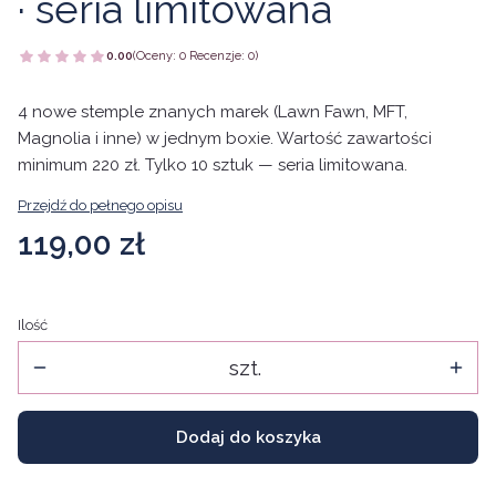
· seria limitowana
0.00
(Oceny: 0 Recenzje: 0)
4 nowe stemple znanych marek (Lawn Fawn, MFT,
Magnolia i inne) w jednym boxie. Wartość zawartości
minimum 220 zł. Tylko 10 sztuk — seria limitowana.
Przejdź do pełnego opisu
Cena
119,00 zł
Ilość
szt.
Dodaj do koszyka