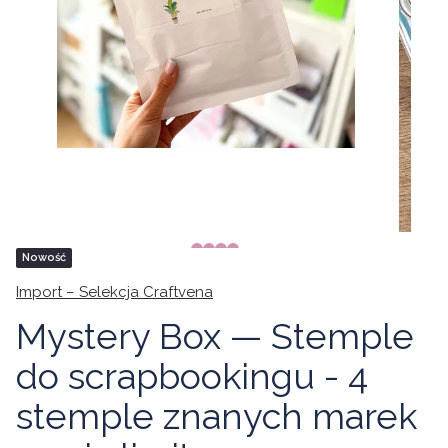
Tagi produktu
Nowość
Import – Selekcja Craftvena
Mystery Box — Stemple
do scrapbookingu - 4
stemple znanych marek