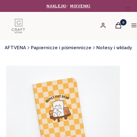
NAKLEJKI
•
MIXVENKI
Produkty 
Zaloguj się
Koszyk
M
CRAFTVENA
Papiernicze i piśmiennicze
Notesy i wkłady