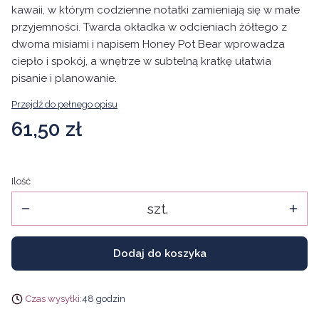
kawaii, w którym codzienne notatki zamieniają się w małe
przyjemności. Twarda okładka w odcieniach żółtego z
dwoma misiami i napisem Honey Pot Bear wprowadza
ciepło i spokój, a wnętrze w subtelną kratkę ułatwia
pisanie i planowanie.
Przejdź do pełnego opisu
Cena
61,50 zł
Ilość
szt.
Dodaj do koszyka
Czas wysyłki:
48 godzin