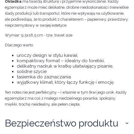
Okładka
ma twardą strukturę i przyjemne wykończenie. Każdy
egzemplarz może mieć delikatne, drobne niedoskonałości (niewielkie
ślady produkcji lub transportu), które nie wpływają na użytkowanie,
ale podkreślają, że to produkt z charakterem – papierowy, prawdziwy,
nieprzemysłowy w swojej estetyce.
Wymiar: 9,5x18,5 cm - tzw. travel size
Dlaczego warto:
uroczy design w stylu kawaii,
kompaktowy format – idealny do torebki,
delikatny nadruk w kratkę ułatwiający pisanie,
solidne szycie
tasiemka do zaznaczania
wyjątkowy klimat, który łączy funkcję i emocję.
Ten notes nie jest perfekcyjny – i właśnie w tym tkwi jego urok. Każdy
egzemplarz ma coś z małego niedzielnego poranka: spokojny,
miękki, trochę nieidealny, ale pełen ciepła.
Bezpieczeństwo produktu