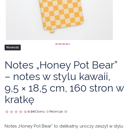
Tagi produktu
Nowość
Notes „Honey Pot Bear”
– notes w stylu kawaii,
9,5 × 18,5 cm, 160 stron w
kratkę
0.00
(Oceny: 0 Recenzje: 0)
Notes „Honey Pot Bear” to delikatny, uroczy zeszyt w stylu