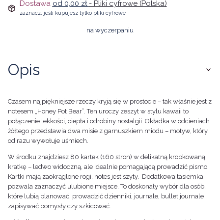
Dostawa
od 0,00 zł
- Pliki cyfrowe (Polska)
zaznacz, jeśli kupujesz tylko pliki cyfrowe
na wyczerpaniu
Opis
Czasem najpiękniejsze rzeczy kryją się w prostocie – tak właśnie jest z
notesem „Honey Pot Bear”. Ten uroczy zeszyt w stylu kawaii to
połączenie lekkości, ciepła i odrobiny nostalgii. Okładka w odcieniach
żółtego przedstawia dwa misie z garnuszkiem miodu – motyw, który
od razu wywołuje uśmiech.
W środku znajdziesz 80 kartek (160 stron) w delikatną kropkowaną
kratkę – ledwo widoczną, ale idealnie pomagającą prowadzić pismo.
Kartki mają zaokrąglone rogi, notes jest szyty. Dodatkowa tasiemka
pozwala zaznaczyć ulubione miejsce. To doskonały wybór dla osób,
które lubią planować, prowadzić dzienniki, journale, bullet journale
zapisywać pomysły czy szkicować.