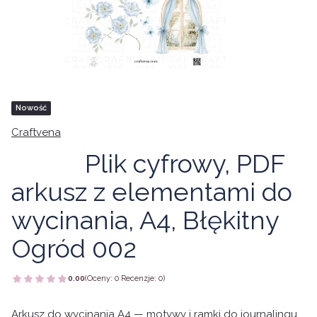
Tagi produktu
Nowość
Craftvena
Plik cyfrowy, PDF
Produkt cyfrowy
arkusz z elementami do
wycinania, A4, Błękitny
Ogród 002
0.00
(Oceny: 0 Recenzje: 0)
Arkusz do wycinania A4 — motywy i ramki do journalingu,