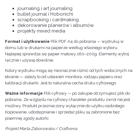
journaling i art journaling
bullet journal i Hobonichi
scrapbooking i cardmaking
dekorowanie planerów i albumów
projekty mixed media
Format i użytkowanie
Plik PDF A4 do pobrania — wydrukuj w
domu lub w drukarni na papierze według własnego wyboru.
Najlepiej sprawdza się papier matowy 160–200g. Elementy wytnij
ręcznie i używaj dowolnie.
Kolory wydruku mogą się nieznacznie różnić od tych widocznych na
ekranie — zależy to od ustawień monitora, rodzaju papieru oraz
kalibracji drukarki. Jest to naturalna cecha druku cyfrowego.
Ważne informacje
Plik cyfrowy — po zakupie otrzymujesz plik do
pobrania. Ze względu na cyfrowy charakter produktu zwrot nie jest
możliwy. Produkt przeznaczony wyłącznie do użytku osobistego.
Kopiowanie, udostępnianie i sprzedaż pliku są zabronione bez
pisemnej zgody autorki.
Projekt Marta Zaborowska / Craftvena