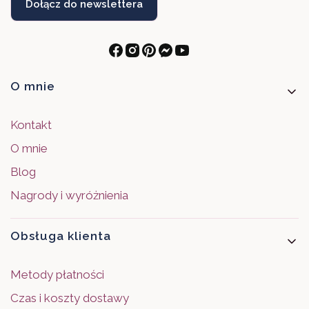
Dołącz do newslettera
Linki w stopce
O mnie
Kontakt
O mnie
Blog
Nagrody i wyróżnienia
Obsługa klienta
Metody płatności
Czas i koszty dostawy