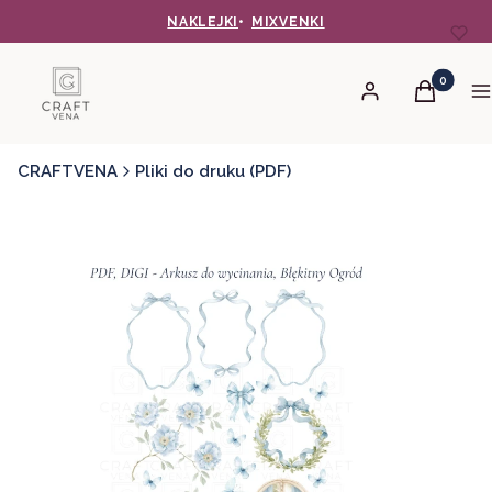
NAKLEJKI
•
MIXVENKI
Produkty 
Zaloguj się
Koszyk
M
CRAFTVENA
Pliki do druku (PDF)