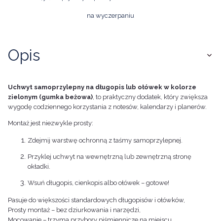
na wyczerpaniu
Opis
Uchwyt samoprzylepny na długopis lub ołówek
w kolorze
zielonym (gumka beżowa)
, to praktyczny dodatek, który zwiększa
wygodę codziennego korzystania z notesów, kalendarzy i planerów.
Montaż jest niezwykle prosty:
Zdejmij warstwę ochronną z taśmy samoprzylepnej.
Przyklej uchwyt na wewnętrzną lub zewnętrzną stronę
okładki.
Wsuń długopis, cienkopis albo ołówek – gotowe!
Pasuje do większości standardowych długopisów i ołówków,
Prosty montaż – bez dziurkowania i narzędzi,
Mocowanie – trzyma przybory piśmiennicze na miejscu.