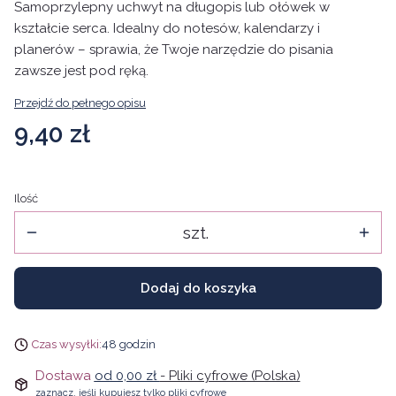
Samoprzylepny uchwyt na długopis lub ołówek w
kształcie serca. Idealny do notesów, kalendarzy i
planerów – sprawia, że Twoje narzędzie do pisania
zawsze jest pod ręką.
Przejdź do pełnego opisu
Cena
9,40 zł
Ilość
szt.
Dodaj do koszyka
Czas wysyłki:
48 godzin
Dostawa
od 0,00 zł
- Pliki cyfrowe (Polska)
zaznacz, jeśli kupujesz tylko pliki cyfrowe