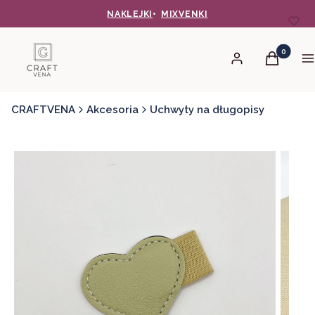
NAKLEJKI
•
MIXVENKI
Produkty 
Zaloguj się
Koszyk
M
CRAFTVENA
Akcesoria
Uchwyty na długopisy