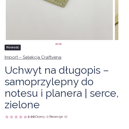
Tagi produktu
Nowość
Import – Selekcja Craftvena
Uchwyt na długopis –
samoprzylepny do
notesu i planera | serce,
zielone
0.00
(Oceny: 0 Recenzje: 0)